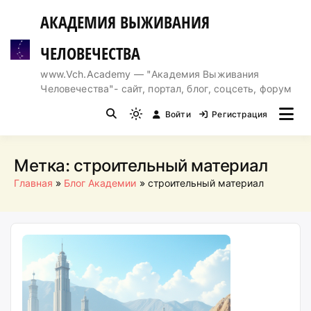
Перейти
АКАДЕМИЯ ВЫЖИВАНИЯ
к
содержимому
ЧЕЛОВЕЧЕСТВА
www.Vch.Academy — "Академия Выживания
Человечества"- сайт, портал, блог, соцсеть, форум
Войти
Регистрация
Light
mode
(click
Метка:
строительный материал
to
Главная
Блог Академии
строительный материал
switch
to
dark)