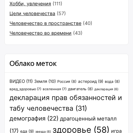
Хобби, увлечения
(111)
Цели человечества
(57)
Человечество в пространстве
(40)
Человечество во времени
(43)
Облако меток
ВИДЕО
(11)
Земля
(10)
астероид
(9)
Россия
(8)
вода
(8)
двигатель
(8)
вред_здоровью
(7)
вселенная
(7)
декларация
(6)
декларация прав обязанностей и
табу человечества
(31)
демография
(22)
драгоценный металл
здоровье
(58)
(17)
игра
еда
(9)
звезда
(6)