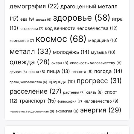
демография
(22)
драгоценный металл
здоровье
(58)
(17)
игра
еда
(9)
звезда
(6)
(13)
код вечности человечества
(12)
катаклизм
(7)
космос
(68)
медицина
(10)
компьютер
(7)
металл
(33)
молодёжь
(14)
музыка
(10)
одежда
(28)
океан
(8)
опасность человечеству
(8)
пища
(13)
погода
(14)
песня
(8)
планета
(8)
оружие
(6)
прогресс
(31)
природа
(10)
право_человечества
(6)
расселение
(27)
спорт
связь
(8)
растения
(7)
транспорт
(15)
(12)
человечество
(9)
философия
(7)
энергия
(29)
экология
(8)
человечество_вселенная
(6)