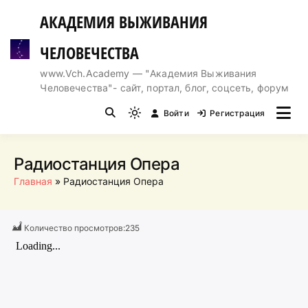
Перейти
АКАДЕМИЯ ВЫЖИВАНИЯ
к
содержимому
ЧЕЛОВЕЧЕСТВА
www.Vch.Academy — "Академия Выживания
Человечества"- сайт, портал, блог, соцсеть, форум
Войти
Регистрация
Light
mode
(click
Радиостанция Опера
to
Главная
Радиостанция Опера
switch
to
dark)
Количество просмотров:
235