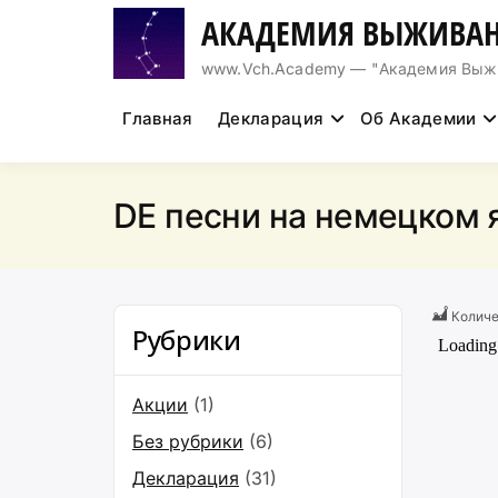
Перейти
АКАДЕМИЯ ВЫЖИВАН
к
содержимому
www.Vch.Academy — "Академия Выжива
Главная
Декларация
Об Академии
DE песни на немецком 
Количе
Рубрики
Акции
(1)
Без рубрики
(6)
Декларация
(31)