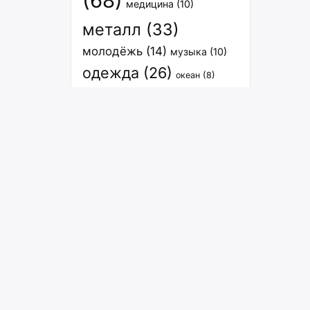
(68)
медицина
(10)
металл
(33)
молодёжь
(14)
музыка
(10)
одежда
(26)
океан
(8)
опасность человечеству
(8)
оружие
пища
(13)
песня
(8)
планета
(6)
погода
(14)
(8)
природа
(10)
право_человечества
(6)
прогресс
(30)
расселение
(27)
спорт
(12)
связь
(8)
растения
(7)
стихия
(6)
субкультура
(6)
транспорт
(15)
философия
(7)
человечество
(9)
экология
(8)
энергия
(29)