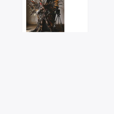
Косплей: Топ стран с
максимальным
количеством косплееров
(3 323)