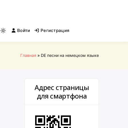
Войти
Регистрация
Light
mode
(click
to
Главная
DE песни на немецком языке
switch
to
dark)
Адрес страницы
для смартфона