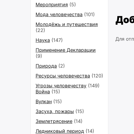
Мероприятия
(5)
Мода человечества
(101)
Доб
Молодёжь и путешествия
(22)
Для от
Наука
(147)
Применение Декларации
(9)
Природа
(2)
Ресурсы человечества
(120)
Угрозы человечеству
(149)
Война
(15)
Вулкан
(15)
Засуха, пожары
(15)
Землетрясение
(14)
Ледниковый период
(14)