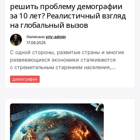
решить проблему демографии
за 10 лет? Реалистичный взгляд
на глобальный вызов
Написано
yriy-admin
17.06.2025
С одной стороны, развитые страны и многие
развивающиеся экономики сталкиваются
с стремительным старением населения,
падающей рождаемостью ниже уровня
демография
воспроизводства (менее 2,1 ребенка на
женщину) и сокращением трудоспособного
населения.