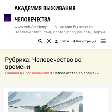
Перейти
АКАДЕМИЯ ВЫЖИВАНИЯ
к
содержимому
ЧЕЛОВЕЧЕСТВА
www.Vch.Academy — "Академия Выживания
Человечества"- сайт, портал, блог, соцсеть, форум
Войти
Регистрация
Light
mode
(click
Рубрика:
Человечество во
to
времени
switch
Главная
Блог Академии
Человечество во времени
to
dark)