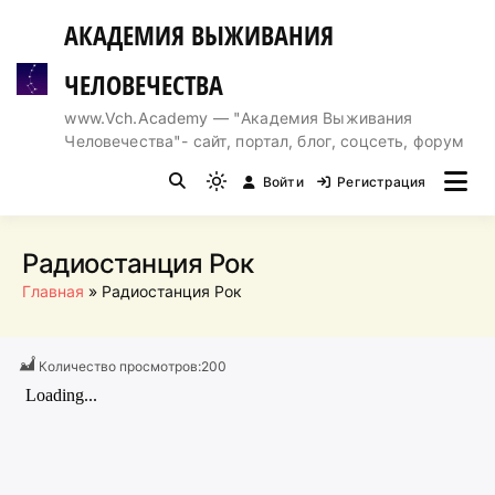
Перейти
АКАДЕМИЯ ВЫЖИВАНИЯ
к
содержимому
ЧЕЛОВЕЧЕСТВА
www.Vch.Academy — "Академия Выживания
Человечества"- сайт, портал, блог, соцсеть, форум
Войти
Регистрация
Light
mode
(click
Радиостанция Рок
to
Главная
Радиостанция Рок
switch
to
dark)
Количество просмотров:
200