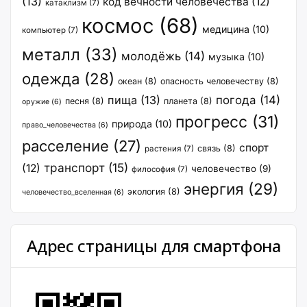
(13)
код вечности человечества
(12)
катаклизм
(7)
космос
(68)
медицина
(10)
компьютер
(7)
металл
(33)
молодёжь
(14)
музыка
(10)
одежда
(28)
океан
(8)
опасность человечеству
(8)
пища
(13)
погода
(14)
песня
(8)
планета
(8)
оружие
(6)
прогресс
(31)
природа
(10)
право_человечества
(6)
расселение
(27)
спорт
связь
(8)
растения
(7)
транспорт
(15)
(12)
человечество
(9)
философия
(7)
энергия
(29)
экология
(8)
человечество_вселенная
(6)
Адрес страницы для смартфона