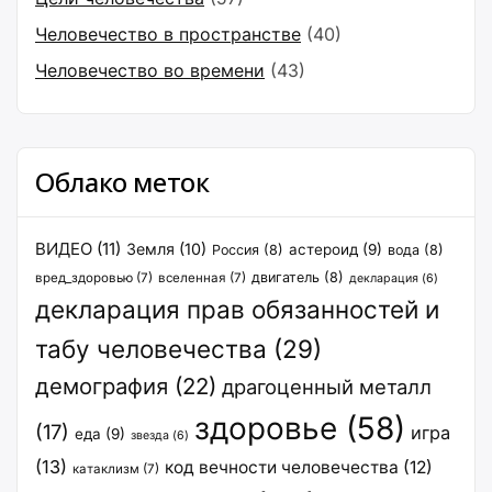
Человечество в пространстве
(40)
Человечество во времени
(43)
Облако меток
ВИДЕО
(11)
Земля
(10)
астероид
(9)
Россия
(8)
вода
(8)
двигатель
(8)
вред_здоровью
(7)
вселенная
(7)
декларация
(6)
декларация прав обязанностей и
табу человечества
(29)
демография
(22)
драгоценный металл
здоровье
(58)
(17)
игра
еда
(9)
звезда
(6)
(13)
код вечности человечества
(12)
катаклизм
(7)