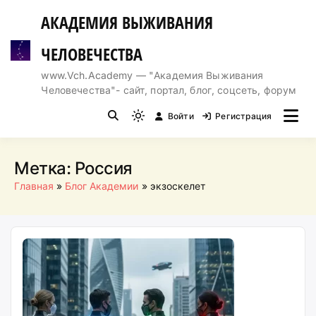
Перейти
АКАДЕМИЯ ВЫЖИВАНИЯ
к
содержимому
ЧЕЛОВЕЧЕСТВА
www.Vch.Academy — "Академия Выживания
Человечества"- сайт, портал, блог, соцсеть, форум
Войти
Регистрация
Light
mode
(click
Метка:
Россия
to
Главная
Блог Академии
экзоскелет
switch
to
dark)