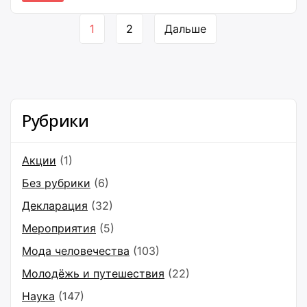
ассоциируется с просторами тундры, лесов и
степей, это огромное государство также
Навигация
1
2
Дальше
подвержено сейсмической активности.
по
страницам
Рубрики
Акции
(1)
Без рубрики
(6)
Декларация
(32)
Мероприятия
(5)
Мода человечества
(103)
Молодёжь и путешествия
(22)
Наука
(147)