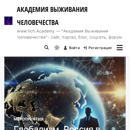
Перейти
АКАДЕМИЯ ВЫЖИВАНИЯ
к
содержимому
ЧЕЛОВЕЧЕСТВА
www.Vch.Academy — "Академия Выживания
Человечества"- сайт, портал, блог, соцсеть, форум
Войти
Регистрация
Light
mode
(click
to
switch
to
dark)
МЕРОПРИЯТИЯ
Глобализм. Россия в