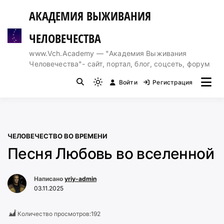
Перейти
АКАДЕМИЯ ВЫЖИВАНИЯ
к
содержимому
ЧЕЛОВЕЧЕСТВА
www.Vch.Academy — "Академия Выживания
Человечества"- сайт, портал, блог, соцсеть, форум
Войти
Регистрация
Light
mode
(click
to
ЧЕЛОВЕЧЕСТВО ВО ВРЕМЕНИ
switch
Песня Любовь во вселенной
to
dark)
Написано
yriy-admin
03.11.2025
Количество просмотров:
192