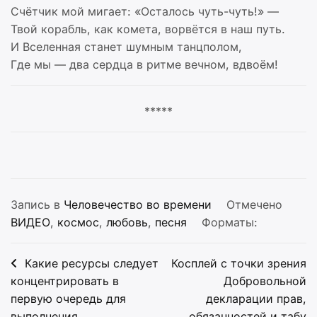
Счётчик мой мигает: «Осталось чуть-чуть!» —
Твой корабль, как комета, ворвётся в наш путь.
И Вселенная станет шумным танцполом,
Где мы — два сердца в ритме вечном, вдвоём!
*****
Запись в
Человечество во времени
Отмечено
ВИДЕО
,
космос
,
любовь
,
песня
Форматы:
Навигация
Какие ресурсы следует
Косплей с точки зрения
по
концентрировать в
Добровольной
первую очередь для
декларации прав,
записям
выполнения
обязанностей и табу