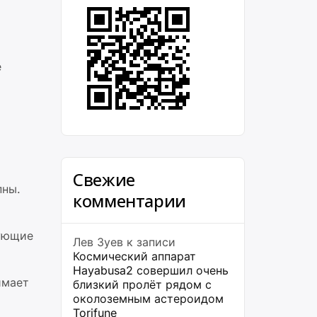
е
Свежие
пны.
комментарии
вующие
Лев Зуев
к записи
Космический аппарат
Hayabusa2 совершил очень
имает
близкий пролёт рядом с
околоземным астероидом
Torifune