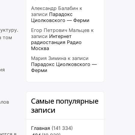
Александр Балабин
к
записи
Парадокс
Циолковского — Ферми
уктуру.
Егор Петрович Мальцев
к
записи
Интернет
в том
радиостанция Радио
Москва
Мария Зимина
к записи
Парадокс Циолковского —
ия
Ферми
Самые популярные
алов
записи
Главная
(141 334)
аются в