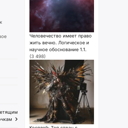
к
Человечество имеет право
вое
жить вечно. Логическое и
научное обоснование 1.1.
(3 498)
 летящим
очкам
Косплей: Топ стран с