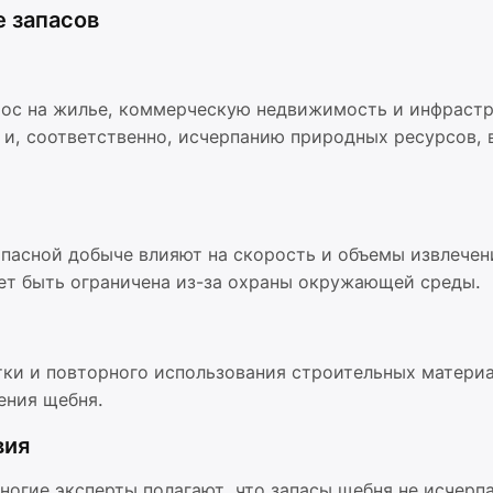
 запасов
рос на жилье, коммерческую недвижимость и инфрастр
 и, соответственно, исчерпанию природных ресурсов, 
опасной добыче влияют на скорость и объемы извлечен
ет быть ограничена из-за охраны окружающей среды.
ки и повторного использования строительных матери
ения щебня.
вия
огие эксперты полагают, что запасы щебня не исчерп