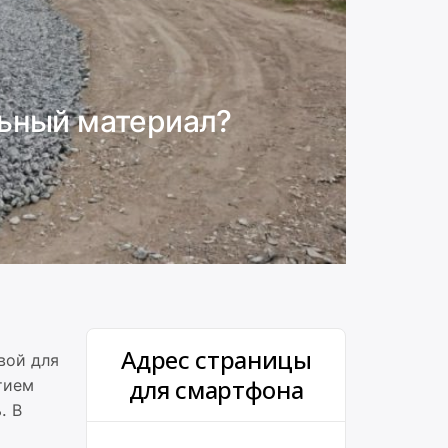
льный материал?
Адрес страницы
вой для
для смартфона
тием
. В