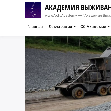
Перейти
АКАДЕМИЯ ВЫЖИВАН
к
содержимому
www.Vch.Academy — "Академия Выжива
Главная
Декларация
Об Академии