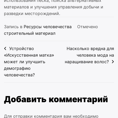
использования песка, поиска альтернативных
материалов и улучшения управления добычи и
разведки месторождений.
Запись в
Ресурсы человечества
Отмечено
строительный материал
Навигация
Устройство
Насколько вредна для
по
«Искусственная матка»
человека мода на
может ли улучшить
наращивание волос?
записям
демографию
человечества?
Добавить комментарий
Для отправки комментария вам необходимо