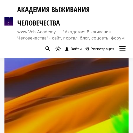
Перейти
АКАДЕМИЯ ВЫЖИВАНИЯ
к
содержимому
ЧЕЛОВЕЧЕСТВА
www.Vch.Academy — "Академия Выживания
Человечества"- сайт, портал, блог, соцсеть, форум
Войти
Регистрация
Light
mode
(click
to
switch
to
dark)