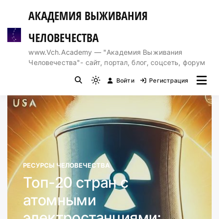
Перейти
АКАДЕМИЯ ВЫЖИВАНИЯ
к
содержимому
ЧЕЛОВЕЧЕСТВА
www.Vch.Academy — "Академия Выживания
Человечества"- сайт, портал, блог, соцсеть, форум
Войти
Регистрация
Light
mode
(click
to
switch
to
dark)
РЕСУРСЫ ЧЕЛОВЕЧЕСТВА
Топ-20 стран с
атомными
электростанциями: