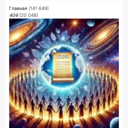
Главная
(141 649)
404
(20 048)