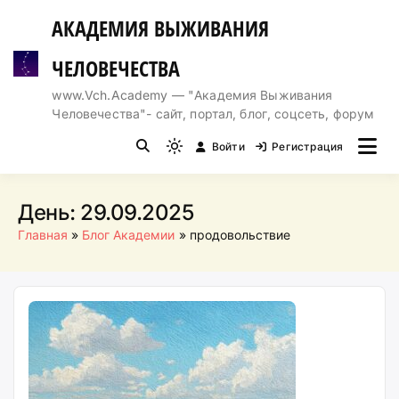
Перейти
АКАДЕМИЯ ВЫЖИВАНИЯ
к
содержимому
ЧЕЛОВЕЧЕСТВА
www.Vch.Academy — "Академия Выживания
Человечества"- сайт, портал, блог, соцсеть, форум
Войти
Регистрация
Light
mode
(click
День:
29.09.2025
to
Главная
Блог Академии
продовольствие
switch
to
dark)