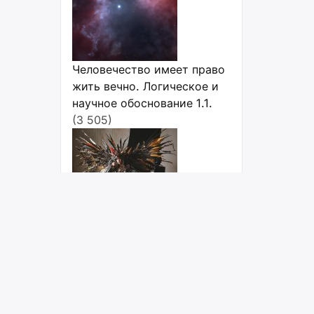
Человечество имеет право
жить вечно. Логическое и
научное обоснование 1.1.
(3 505)
Косплей: Топ стран с
максимальным
количеством косплееров
(3 335)