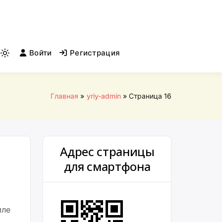
Войти
Регистрация
Light
mode
(click
to
Главная
yriy-admin
Страница 16
switch
to
dark)
Адрес страницы
для смартфона
мле