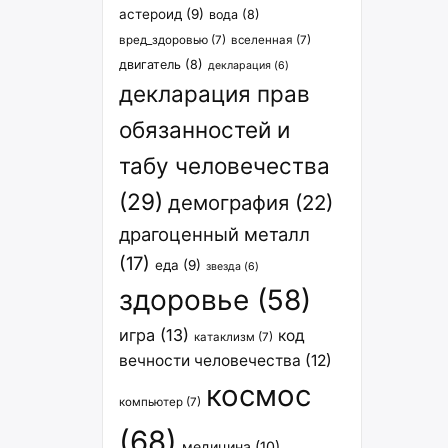
астероид
(9)
вода
(8)
вред_здоровью
(7)
вселенная
(7)
двигатель
(8)
декларация
(6)
декларация прав
обязанностей и
табу человечества
(29)
демография
(22)
драгоценный металл
(17)
еда
(9)
звезда
(6)
здоровье
(58)
игра
(13)
код
катаклизм
(7)
вечности человечества
(12)
космос
компьютер
(7)
(68)
медицина
(10)