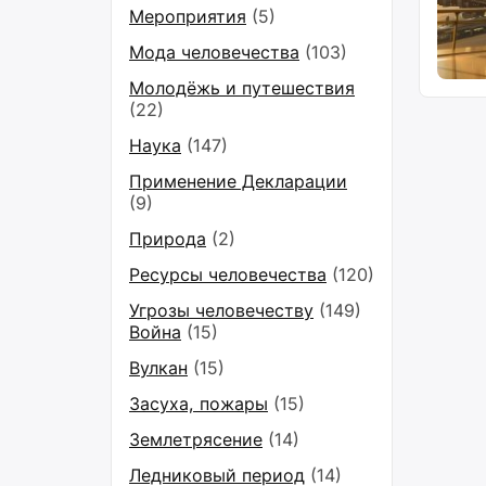
Мероприятия
(5)
Мода человечества
(103)
Молодёжь и путешествия
(22)
Наука
(147)
Применение Декларации
(9)
Природа
(2)
Ресурсы человечества
(120)
Угрозы человечеству
(149)
Война
(15)
Вулкан
(15)
Засуха, пожары
(15)
Землетрясение
(14)
Ледниковый период
(14)