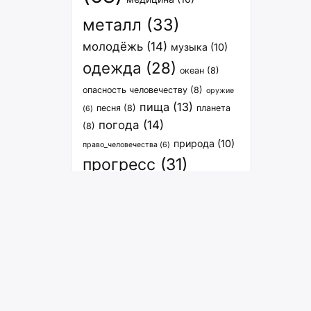
металл
(33)
молодёжь
(14)
музыка
(10)
одежда
(28)
океан
(8)
опасность человечеству
(8)
оружие
пища
(13)
песня
(8)
планета
(6)
погода
(14)
(8)
природа
(10)
право_человечества
(6)
прогресс
(31)
расселение
(27)
спорт
(12)
связь
(8)
растения
(7)
транспорт
(15)
философия
(7)
человечество
(9)
экология
человечество_вселенная
(6)
энергия
(29)
(8)