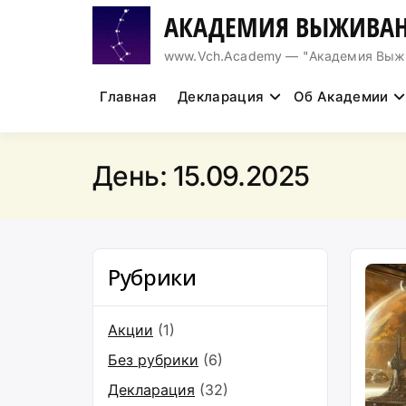
Перейти
АКАДЕМИЯ ВЫЖИВАН
к
содержимому
www.Vch.Academy — "Академия Выжива
Главная
Декларация
Об Академии
День:
15.09.2025
Рубрики
Акции
(1)
Без рубрики
(6)
Декларация
(32)