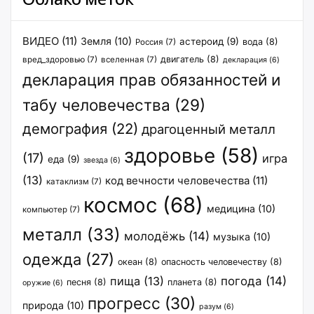
ВИДЕО
(11)
Земля
(10)
астероид
(9)
вода
(8)
Россия
(7)
двигатель
(8)
вред_здоровью
(7)
вселенная
(7)
декларация
(6)
декларация прав обязанностей и
табу человечества
(29)
демография
(22)
драгоценный металл
здоровье
(58)
(17)
игра
еда
(9)
звезда
(6)
(13)
код вечности человечества
(11)
катаклизм
(7)
космос
(68)
медицина
(10)
компьютер
(7)
металл
(33)
молодёжь
(14)
музыка
(10)
одежда
(27)
океан
(8)
опасность человечеству
(8)
пища
(13)
погода
(14)
песня
(8)
планета
(8)
оружие
(6)
прогресс
(30)
природа
(10)
разум
(6)