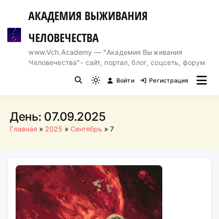
Перейти
АКАДЕМИЯ ВЫЖИВАНИЯ
к
содержимому
ЧЕЛОВЕЧЕСТВА
www.Vch.Academy — "Академия Выживания
Человечества"- сайт, портал, блог, соцсеть, форум
Войти
Регистрация
Light
mode
(click
День:
07.09.2025
to
Главная
2025
Сентябрь
7
switch
to
dark)