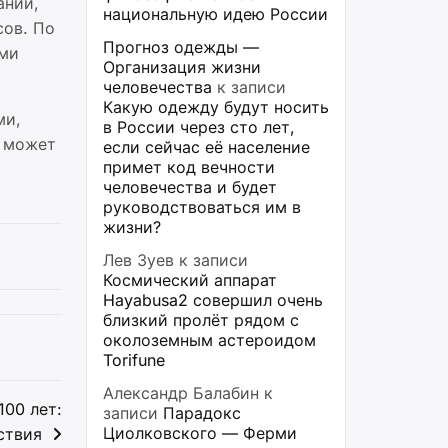
аний,
национальную идею России
сов. По
Прогноз одежды —
ими
Организация жизни
человечества
к записи
Какую одежду будут носить
ми,
в России через сто лет,
е может
если сейчас её население
примет код вечности
человечества и будет
руководствоваться им в
жизни?
Лев Зуев
к записи
Космический аппарат
Hayabusa2 совершил очень
близкий пролёт рядом с
околоземным астероидом
Torifune
Александр Балабин
к
100 лет:
записи
Парадокс
Циолковского — Ферми
ствия