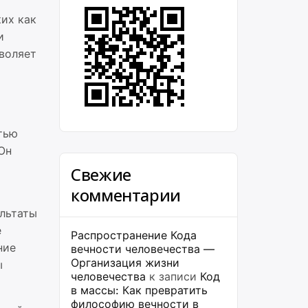
ких как
и
зволяет
тью
Он
Свежие
комментарии
ультаты
е
Распространение Кода
ние
вечности человечества —
Организация жизни
ы
человечества
к записи
Код
в массы: Как превратить
философию вечности в