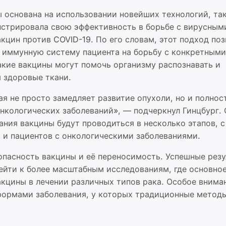
ы основана на использовании новейших технологий, та
стрировала свою эффективность в борьбе с вирусным
кцин против COVID-19. По его словам, этот подход по
 иммунную систему пациента на борьбу с конкретными
акие вакцины могут помочь организму распознавать и
я здоровые ткани.
ая не просто замедляет развитие опухоли, но и полнос
онкологических заболеваний», — подчеркнул Гинцбург. 
ания вакцины будут проводиться в несколько этапов, с
 и пациентов с онкологическими заболеваниями.
опасность вакцины и её переносимость. Успешные рез
ейти к более масштабным исследованиям, где основно
акцины в лечении различных типов рака. Особое внима
формами заболевания, у которых традиционные метод