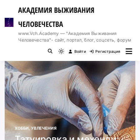
Перейти
АКАДЕМИЯ ВЫЖИВАНИЯ
к
содержимому
ЧЕЛОВЕЧЕСТВА
www.Vch.Academy — "Академия Выживания
Человечества"- сайт, портал, блог, соцсеть, форум
Войти
Регистрация
Light
mode
(click
to
switch
to
dark)
ХОББИ, УВЛЕЧЕНИЯ
Татуировка и мехенди: