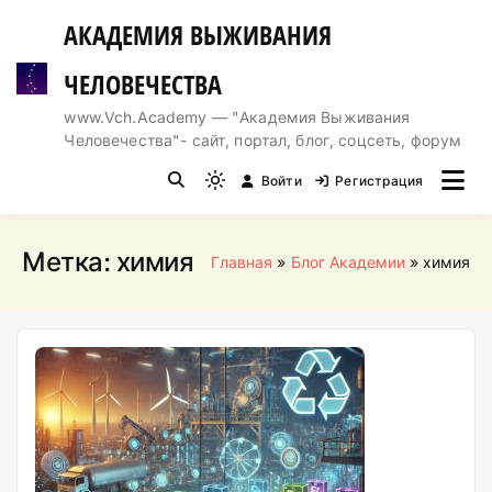
Перейти
АКАДЕМИЯ ВЫЖИВАНИЯ
к
содержимому
ЧЕЛОВЕЧЕСТВА
www.Vch.Academy — "Академия Выживания
Человечества"- сайт, портал, блог, соцсеть, форум
Войти
Регистрация
Light
mode
(click
Метка:
химия
Главная
Блог Академии
химия
to
switch
to
dark)