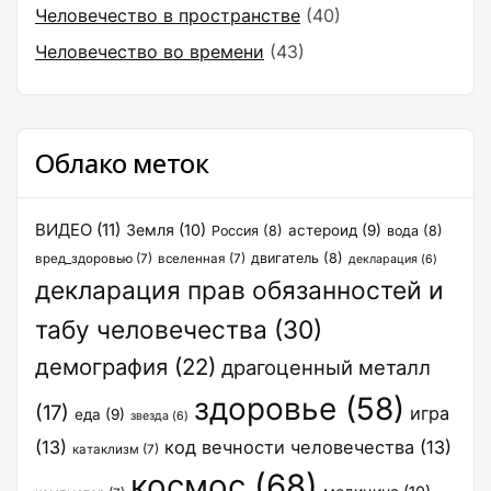
Человечество в пространстве
(40)
Человечество во времени
(43)
Облако меток
ВИДЕО
(11)
Земля
(10)
астероид
(9)
Россия
(8)
вода
(8)
двигатель
(8)
вред_здоровью
(7)
вселенная
(7)
декларация
(6)
декларация прав обязанностей и
табу человечества
(30)
демография
(22)
драгоценный металл
здоровье
(58)
(17)
игра
еда
(9)
звезда
(6)
(13)
код вечности человечества
(13)
катаклизм
(7)
космос
(68)