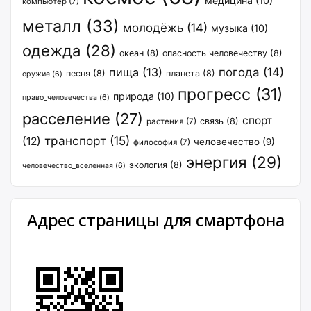
медицина
(10)
компьютер
(7)
металл
(33)
молодёжь
(14)
музыка
(10)
одежда
(28)
океан
(8)
опасность человечеству
(8)
пища
(13)
погода
(14)
песня
(8)
планета
(8)
оружие
(6)
прогресс
(31)
природа
(10)
право_человечества
(6)
расселение
(27)
спорт
связь
(8)
растения
(7)
транспорт
(15)
(12)
человечество
(9)
философия
(7)
энергия
(29)
экология
(8)
человечество_вселенная
(6)
Адрес страницы для смартфона