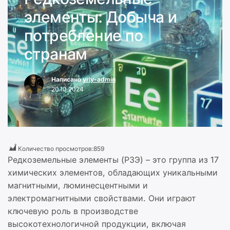
элементы: Добыча и
потребление по
странам
Написано
yriy-admin
20.10.2024
Количество просмотров:
859
Редкоземельные элементы (РЗЭ) – это группа из 17
химических элементов, обладающих уникальными
магнитными, люминесцентными и
электромагнитными свойствами. Они играют
ключевую роль в производстве
высокотехнологичной продукции, включая