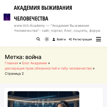
Перейти
АКАДЕМИЯ ВЫЖИВАНИЯ
к
содержимому
ЧЕЛОВЕЧЕСТВА
www.Vch.Academy — "Академия Выживания
Человечества"- сайт, портал, блог, соцсеть, форум
Войти
Регистрация
Light
mode
(click
Метка:
война
to
Главная
Блог Академии
switch
декларация прав обязанностей и табу человечества
to
Страница 2
dark)