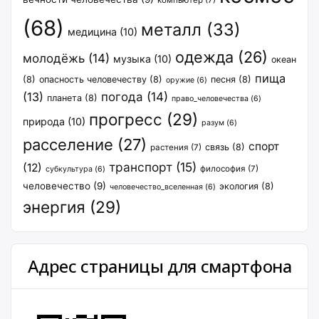
компьютер
(7)
(68)
металл
(33)
медицина
(10)
одежда
(26)
молодёжь
(14)
музыка
(10)
океан
пища
(8)
опасность человечеству
(8)
песня
(8)
оружие
(6)
(13)
погода
(14)
планета
(8)
право_человечества
(6)
прогресс
(29)
природа
(10)
разум
(6)
расселение
(27)
спорт
связь
(8)
растения
(7)
транспорт
(15)
(12)
философия
(7)
субкультура
(6)
человечество
(9)
экология
(8)
человечество_вселенная
(6)
энергия
(29)
Адрес страницы для смартфона