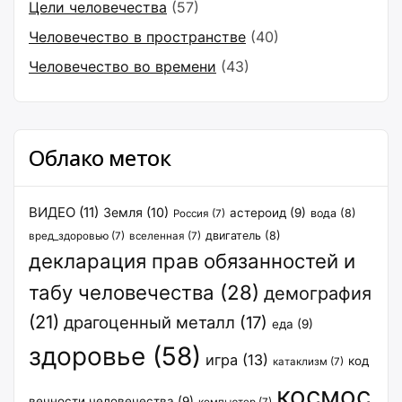
Цели человечества
(57)
Человечество в пространстве
(40)
Человечество во времени
(43)
Облако меток
ВИДЕО
(11)
Земля
(10)
астероид
(9)
вода
(8)
Россия
(7)
двигатель
(8)
вред_здоровью
(7)
вселенная
(7)
декларация прав обязанностей и
табу человечества
(28)
демография
(21)
драгоценный металл
(17)
еда
(9)
здоровье
(58)
игра
(13)
код
катаклизм
(7)
космос
вечности человечества
(9)