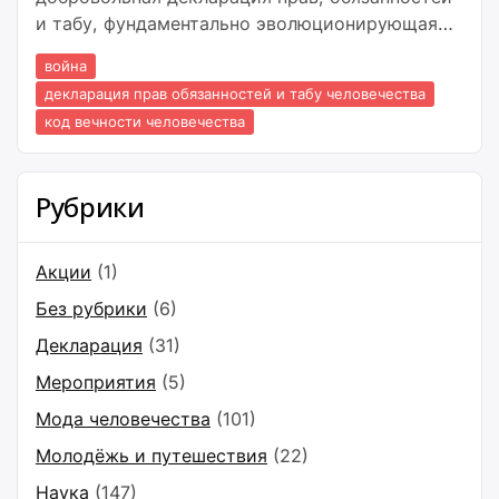
и табу, фундаментально эволюционирующая
основу коллективного мировоззрения
война
человечества. Она строится на главной
декларация прав обязанностей и табу человечества
стратегической цели —
код вечности человечества
Рубрики
Акции
(1)
Без рубрики
(6)
Декларация
(31)
Мероприятия
(5)
Мода человечества
(101)
Молодёжь и путешествия
(22)
Наука
(147)