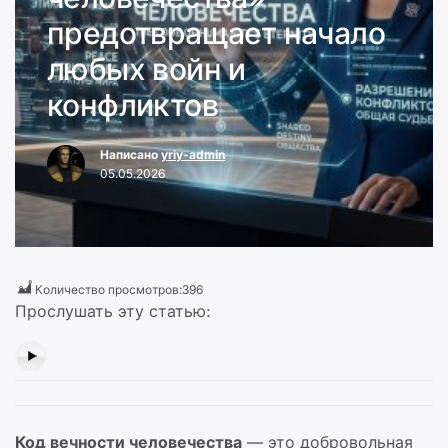
предотвращает начало
любых войн и
конфликтов
Написано
yriy-admin
05.05.2026
Количество просмотров:
396
Прослушать эту статью:
Код вечности человечества
— это добровольная