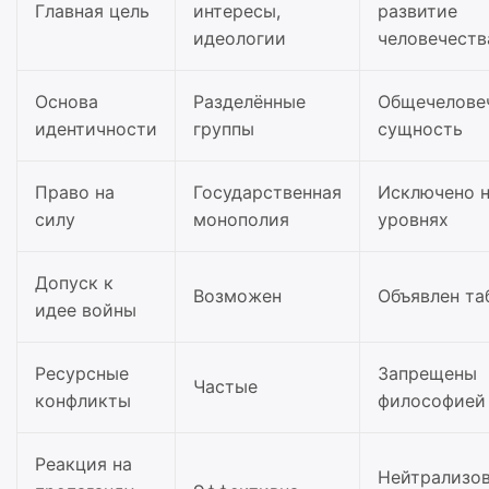
Главная цель
интересы,
развитие
идеологии
человечеств
Основа
Разделённые
Общечелове
идентичности
группы
сущность
Право на
Государственная
Исключено н
силу
монополия
уровнях
Допуск к
Возможен
Объявлен та
идее войны
Ресурсные
Запрещены
Частые
конфликты
философией
Реакция на
Нейтрализо