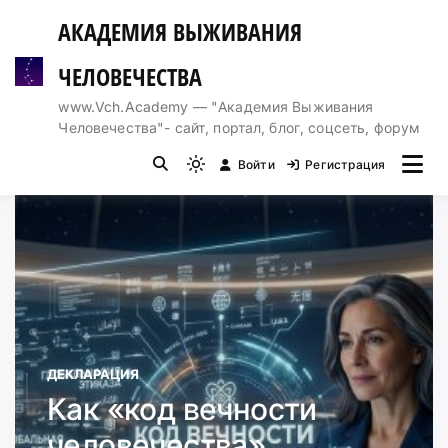
Перейти
АКАДЕМИЯ ВЫЖИВАНИЯ
к
содержимому
ЧЕЛОВЕЧЕСТВА
www.Vch.Academy — "Академия Выживания
Человечества"- сайт, портал, блог, соцсеть, форум
Войти
Регистрация
Light
mode
(click
to
switch
to
dark)
ДЕКЛАРАЦИЯ
Как «код вечности
человечества»