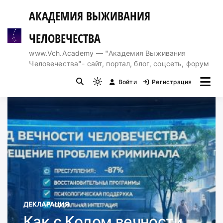
Перейти
АКАДЕМИЯ ВЫЖИВАНИЯ
к
содержимому
ЧЕЛОВЕЧЕСТВА
www.Vch.Academy — "Академия Выживания
Человечества"- сайт, портал, блог, соцсеть, форум
Войти
Регистрация
Light
mode
(click
to
switch
to
dark)
ДЕКЛАРАЦИЯ
Как с Кодом вечности