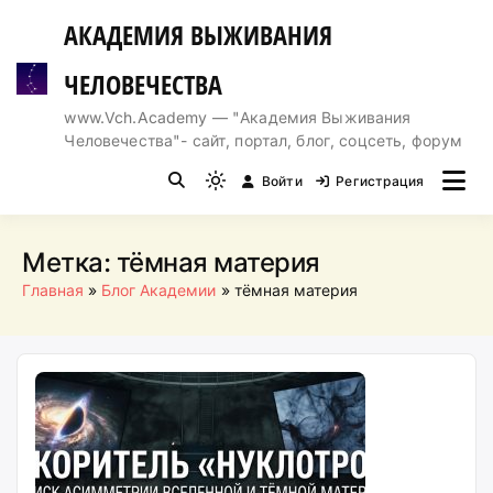
Перейти
АКАДЕМИЯ ВЫЖИВАНИЯ
к
содержимому
ЧЕЛОВЕЧЕСТВА
www.Vch.Academy — "Академия Выживания
Человечества"- сайт, портал, блог, соцсеть, форум
Войти
Регистрация
Light
mode
(click
Метка:
тёмная материя
to
Главная
Блог Академии
тёмная материя
switch
to
dark)