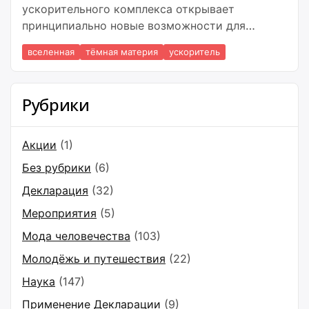
ускорительного комплекса открывает
принципиально новые возможности для
проведения прецизионных экспериментов,
вселенная
тёмная материя
ускоритель
которые позволят не только изучать свойства
высокоэнергетических процессов при
столкновениях тяжёлых ионов, но и выполнять
Рубрики
тонкие измерения фундаментальных
параметров элементарных частиц, таких как
электрический дипольный момент (ЭДМ)
Акции
(1)
протонов и дейтронов,
Без рубрики
(6)
Декларация
(32)
Мероприятия
(5)
Мода человечества
(103)
Молодёжь и путешествия
(22)
Наука
(147)
Применение Декларации
(9)