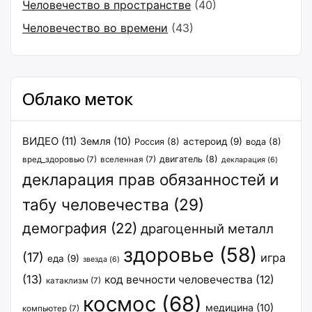
Человечество в пространстве
(40)
Человечество во времени
(43)
Облако меток
ВИДЕО
(11)
Земля
(10)
астероид
(9)
Россия
(8)
вода
(8)
двигатель
(8)
вред_здоровью
(7)
вселенная
(7)
декларация
(6)
декларация прав обязанностей и
табу человечества
(29)
демография
(22)
драгоценный металл
здоровье
(58)
(17)
игра
еда
(9)
звезда
(6)
(13)
код вечности человечества
(12)
катаклизм
(7)
космос
(68)
медицина
(10)
компьютер
(7)