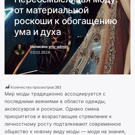
от материальной
роскоши к обогащению
ума и духа
Написано
yriy-admin
03.02.2024
Количество просмотров:
383
Мир моды традиционно ассоциируется с
последними веяниями в области одежды,
аксессуаров и роскоши. Однако смена
приоритетов и возрастающее стремление к
личностному росту подталкивают современное
общество к новому виду моды — моде на знания,