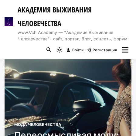
Перейти
АКАДЕМИЯ ВЫЖИВАНИЯ
к
содержимому
ЧЕЛОВЕЧЕСТВА
www.Vch.Academy — "Академия Выживания
Человечества"- сайт, портал, блог, соцсеть, форум
Войти
Регистрация
Light
mode
(click
to
switch
to
dark)
МОДА ЧЕЛОВЕЧЕСТВА
Переосмысливая моду: