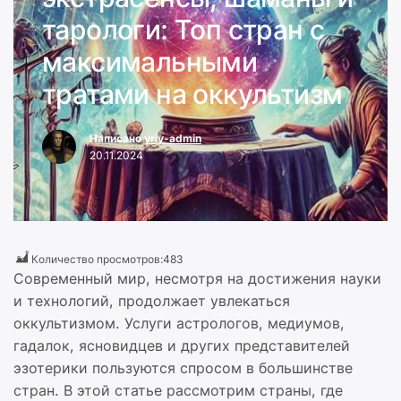
тарологи: Топ стран с
максимальными
тратами на оккультизм
Написано
yriy-admin
20.11.2024
Количество просмотров:
483
Современный мир, несмотря на достижения науки
и технологий, продолжает увлекаться
оккультизмом. Услуги астрологов, медиумов,
гадалок, ясновидцев и других представителей
эзотерики пользуются спросом в большинстве
стран. В этой статье рассмотрим страны, где