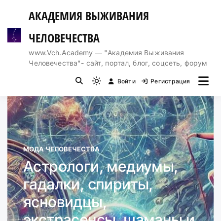
Перейти
АКАДЕМИЯ ВЫЖИВАНИЯ
к
содержимому
ЧЕЛОВЕЧЕСТВА
www.Vch.Academy — "Академия Выживания
Человечества"- сайт, портал, блог, соцсеть, форум
Войти
Регистрация
Light
mode
(click
to
switch
to
МОДА ЧЕЛОВЕЧЕСТВА
dark)
Астрологи, медиумы,
гадалки, спириты,
ясновидцы,
экстрасенсы, шаманы и