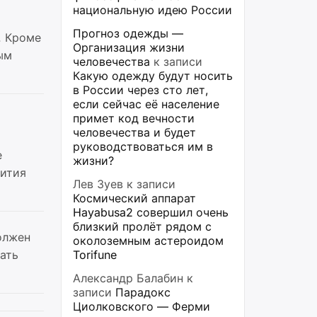
национальную идею России
Прогноз одежды —
. Кроме
Организация жизни
ым
человечества
к записи
Какую одежду будут носить
в России через сто лет,
если сейчас её население
примет код вечности
человечества и будет
руководствоваться им в
е
жизни?
вития
Лев Зуев
к записи
Космический аппарат
Hayabusa2 совершил очень
близкий пролёт рядом с
олжен
околоземным астероидом
ать
Torifune
Александр Балабин
к
записи
Парадокс
Циолковского — Ферми