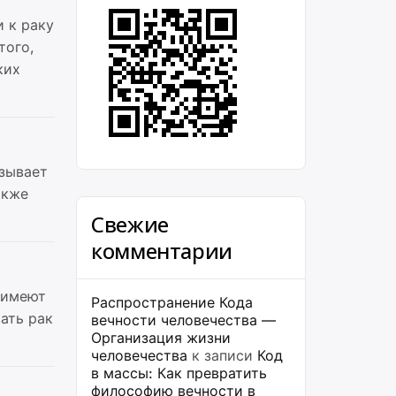
 к раку
того,
ких
ызывает
акже
Свежие
комментарии
 имеют
Распространение Кода
ать рак
вечности человечества —
Организация жизни
человечества
к записи
Код
в массы: Как превратить
философию вечности в