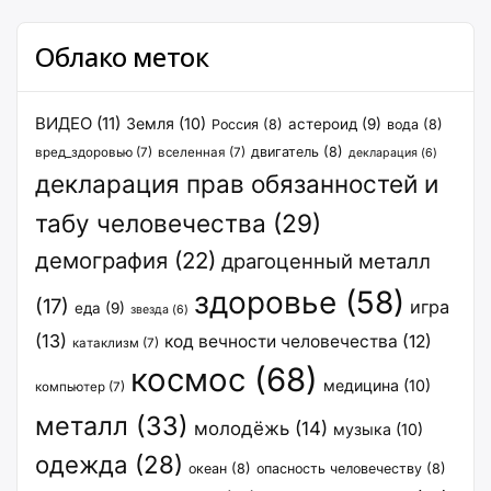
Облако меток
ВИДЕО
(11)
Земля
(10)
астероид
(9)
Россия
(8)
вода
(8)
двигатель
(8)
вред_здоровью
(7)
вселенная
(7)
декларация
(6)
декларация прав обязанностей и
табу человечества
(29)
демография
(22)
драгоценный металл
здоровье
(58)
(17)
игра
еда
(9)
звезда
(6)
(13)
код вечности человечества
(12)
катаклизм
(7)
космос
(68)
медицина
(10)
компьютер
(7)
металл
(33)
молодёжь
(14)
музыка
(10)
одежда
(28)
океан
(8)
опасность человечеству
(8)