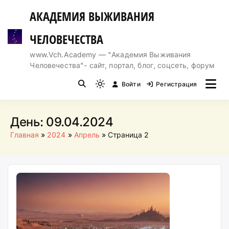
Перейти
АКАДЕМИЯ ВЫЖИВАНИЯ
к
содержимому
ЧЕЛОВЕЧЕСТВА
www.Vch.Academy — "Академия Выживания
Человечества"- сайт, портал, блог, соцсеть, форум
Войти
Регистрация
Light
mode
(click
День:
09.04.2024
to
Главная
2024
Апрель
Страница 2
switch
to
dark)