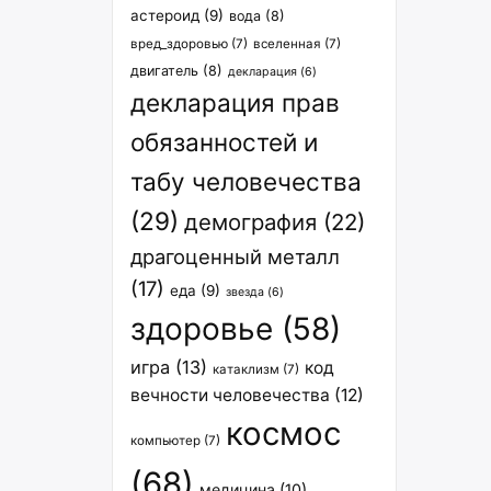
астероид
(9)
вода
(8)
вред_здоровью
(7)
вселенная
(7)
двигатель
(8)
декларация
(6)
декларация прав
обязанностей и
табу человечества
(29)
демография
(22)
драгоценный металл
(17)
еда
(9)
звезда
(6)
здоровье
(58)
игра
(13)
код
катаклизм
(7)
вечности человечества
(12)
космос
компьютер
(7)
(68)
медицина
(10)