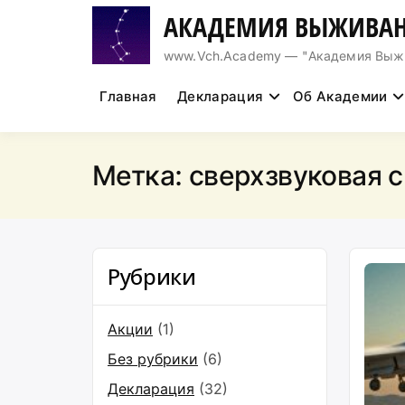
Перейти
АКАДЕМИЯ ВЫЖИВАН
к
содержимому
www.Vch.Academy — "Академия Выжива
Главная
Декларация
Об Академии
Метка:
сверхзвуковая 
Рубрики
Акции
(1)
Без рубрики
(6)
Декларация
(32)