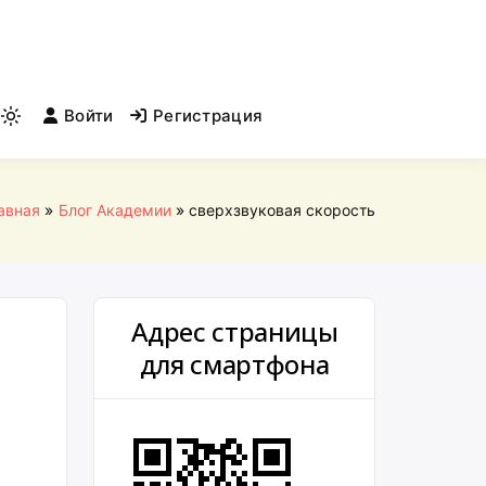
Войти
Регистрация
Light
mode
(click
to
авная
Блог Академии
сверхзвуковая скорость
switch
to
dark)
Адрес страницы
для смартфона