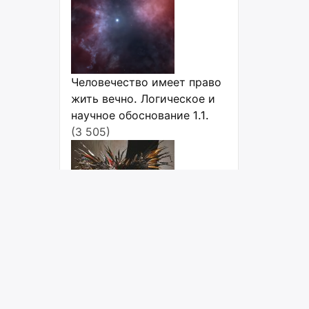
Человечество имеет право
жить вечно. Логическое и
научное обоснование 1.1.
(3 505)
Косплей: Топ стран с
максимальным
количеством косплееров
(3 335)