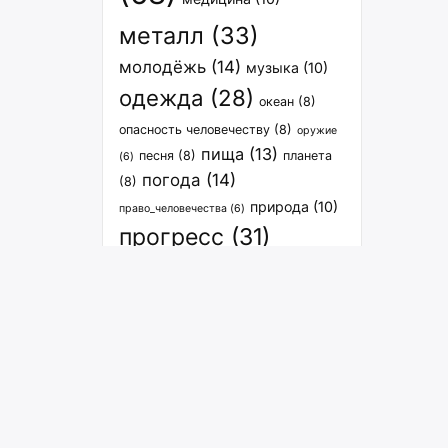
металл
(33)
молодёжь
(14)
музыка
(10)
одежда
(28)
океан
(8)
опасность человечеству
(8)
оружие
пища
(13)
песня
(8)
планета
(6)
погода
(14)
(8)
природа
(10)
право_человечества
(6)
прогресс
(31)
расселение
(27)
спорт
(12)
связь
(8)
растения
(7)
транспорт
(15)
философия
(7)
человечество
(9)
экология
человечество_вселенная
(6)
энергия
(29)
(8)