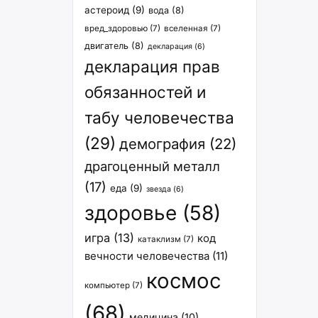
астероид
(9)
вода
(8)
вред_здоровью
(7)
вселенная
(7)
двигатель
(8)
декларация
(6)
декларация прав
обязанностей и
табу человечества
(29)
демография
(22)
драгоценный металл
(17)
еда
(9)
звезда
(6)
здоровье
(58)
игра
(13)
код
катаклизм
(7)
вечности человечества
(11)
космос
компьютер
(7)
(68)
медицина
(10)