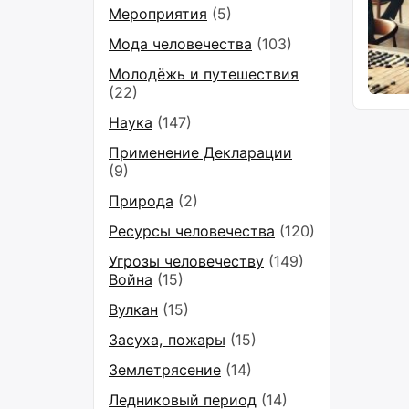
Мероприятия
(5)
Мода человечества
(103)
Молодёжь и путешествия
(22)
Наука
(147)
Применение Декларации
(9)
Природа
(2)
Ресурсы человечества
(120)
Угрозы человечеству
(149)
Война
(15)
Вулкан
(15)
Засуха, пожары
(15)
Землетрясение
(14)
Ледниковый период
(14)