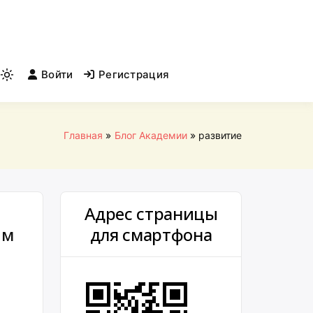
Войти
Регистрация
Light
mode
(click
to
Главная
Блог Академии
развитие
switch
to
dark)
Адрес страницы
им
для смартфона