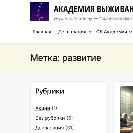
Перейти
АКАДЕМИЯ ВЫЖИВАН
к
содержимому
www.Vch.Academy — "Академия Выжива
Главная
Декларация
Об Академии
Метка:
развитие
Рубрики
Акции
(1)
Без рубрики
(6)
Декларация
(31)