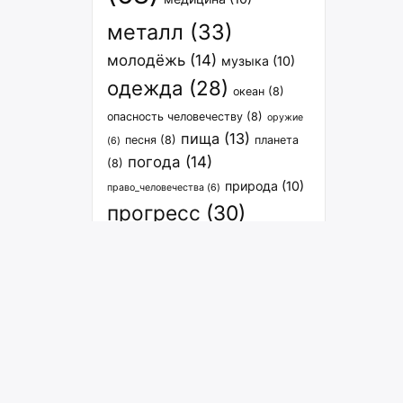
металл
(33)
молодёжь
(14)
музыка
(10)
одежда
(28)
океан
(8)
опасность человечеству
(8)
оружие
пища
(13)
песня
(8)
планета
(6)
погода
(14)
(8)
природа
(10)
право_человечества
(6)
прогресс
(30)
расселение
(27)
спорт
(12)
связь
(8)
растения
(7)
транспорт
(15)
философия
(7)
человечество
(9)
экология
человечество_вселенная
(6)
энергия
(29)
(8)