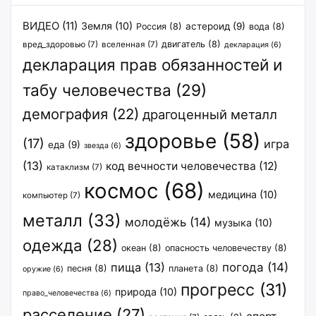
ВИДЕО
(11)
Земля
(10)
астероид
(9)
Россия
(8)
вода
(8)
двигатель
(8)
вред_здоровью
(7)
вселенная
(7)
декларация
(6)
декларация прав обязанностей и
табу человечества
(29)
демография
(22)
драгоценный металл
здоровье
(58)
(17)
игра
еда
(9)
звезда
(6)
(13)
код вечности человечества
(12)
катаклизм
(7)
космос
(68)
медицина
(10)
компьютер
(7)
металл
(33)
молодёжь
(14)
музыка
(10)
одежда
(28)
океан
(8)
опасность человечеству
(8)
пища
(13)
погода
(14)
песня
(8)
планета
(8)
оружие
(6)
прогресс
(31)
природа
(10)
право_человечества
(6)
расселение
(27)