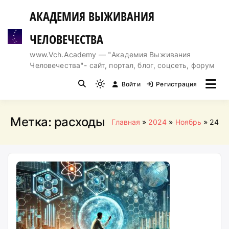
Перейти
АКАДЕМИЯ ВЫЖИВАНИЯ
к
содержимому
ЧЕЛОВЕЧЕСТВА
www.Vch.Academy — "Академия Выживания
Человечества"- сайт, портал, блог, соцсеть, форум
Войти
Регистрация
Light
mode
(click
Метка:
расходы
Главная
2024
Ноябрь
24
to
switch
to
dark)