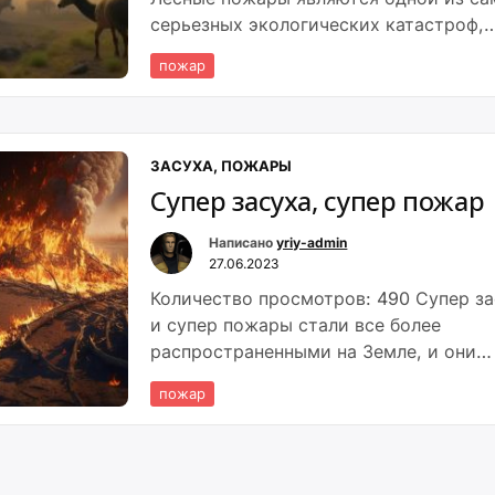
серьезных экологических катастроф,
которые влияют на нашу планету.
пожар
ЗАСУХА, ПОЖАРЫ
Супер засуха, супер пожар
Написано
yriy-admin
27.06.2023
Количество просмотров: 490 Супер за
и супер пожары стали все более
распространенными на Земле, и они
становятся все более опасными для
пожар
человечества. Эти явления связаны с
изменением климата и человеческой
деятельностью, и могут привести к
серьезным последствиям для жизни н