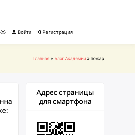
Войти
Регистрация
Light
mode
(click
to
Главная
Блог Академии
пожар
switch
to
dark)
Адрес страницы
анна
для смартфона
ке: