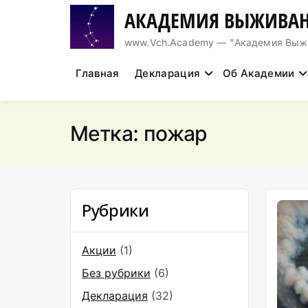
Перейти
АКАДЕМИЯ ВЫЖИВАН
к
содержимому
www.Vch.Academy — "Академия Выжива
Главная
Декларация
Об Академии
Метка:
пожар
Рубрики
Акции
(1)
Без рубрики
(6)
Декларация
(32)