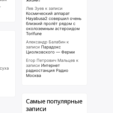
жизни?
Лев Зуев
к записи
Космический аппарат
Hayabusa2 совершил очень
близкий пролёт рядом с
околоземным астероидом
Torifune
Александр Балабин
к
записи
Парадокс
Циолковского — Ферми
Егор Петрович Мальцев
к
записи
Интернет
суха
радиостанция Радио
Москва
Самые популярные
записи
а