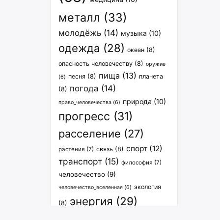
металл
(33)
молодёжь
(14)
музыка
(10)
одежда
(28)
океан
(8)
опасность человечеству
(8)
оружие
пища
(13)
песня
(8)
планета
(6)
погода
(14)
(8)
природа
(10)
право_человечества
(6)
прогресс
(31)
расселение
(27)
спорт
(12)
связь
(8)
растения
(7)
транспорт
(15)
философия
(7)
человечество
(9)
экология
человечество_вселенная
(6)
энергия
(29)
(8)