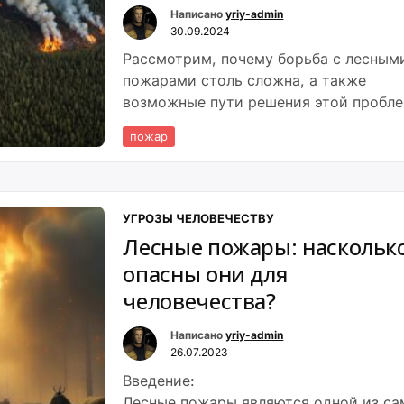
Написано
yriy-admin
30.09.2024
Рассмотрим, почему борьба с лесным
пожарами столь сложна, а также
возможные пути решения этой пробл
пожар
УГРОЗЫ ЧЕЛОВЕЧЕСТВУ
Лесные пожары: наскольк
опасны они для
человечества?
Написано
yriy-admin
26.07.2023
Введение:
Лесные пожары являются одной из с