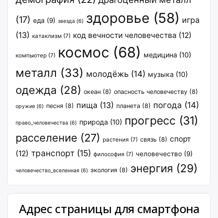
здоровье
(58)
(17)
игра
еда
(9)
звезда
(6)
(13)
код вечности человечества
(12)
катаклизм
(7)
космос
(68)
медицина
(10)
компьютер
(7)
металл
(33)
молодёжь
(14)
музыка
(10)
одежда
(28)
океан
(8)
опасность человечеству
(8)
пища
(13)
погода
(14)
песня
(8)
планета
(8)
оружие
(6)
прогресс
(31)
природа
(10)
право_человечества
(6)
расселение
(27)
спорт
связь
(8)
растения
(7)
транспорт
(15)
(12)
человечество
(9)
философия
(7)
энергия
(29)
экология
(8)
человечество_вселенная
(6)
Адрес страницы для смартфона