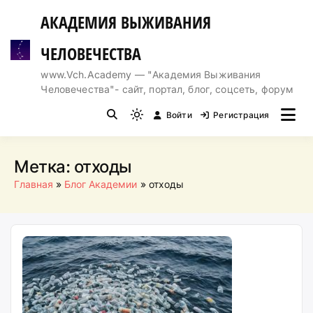
Перейти
АКАДЕМИЯ ВЫЖИВАНИЯ
к
содержимому
ЧЕЛОВЕЧЕСТВА
www.Vch.Academy — "Академия Выживания
Человечества"- сайт, портал, блог, соцсеть, форум
Войти
Регистрация
Light
mode
(click
Метка:
отходы
to
Главная
Блог Академии
отходы
switch
to
dark)