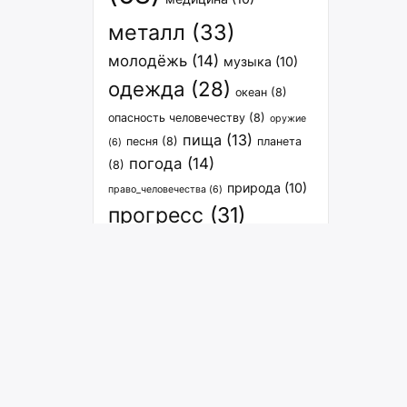
металл
(33)
молодёжь
(14)
музыка
(10)
одежда
(28)
океан
(8)
опасность человечеству
(8)
оружие
пища
(13)
песня
(8)
планета
(6)
погода
(14)
(8)
природа
(10)
право_человечества
(6)
прогресс
(31)
расселение
(27)
спорт
(12)
связь
(8)
растения
(7)
транспорт
(15)
философия
(7)
человечество
(9)
экология
человечество_вселенная
(6)
энергия
(29)
(8)