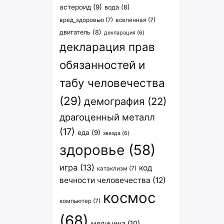
астероид
(9)
вода
(8)
вред_здоровью
(7)
вселенная
(7)
двигатель
(8)
декларация
(6)
декларация прав
обязанностей и
табу человечества
(29)
демография
(22)
драгоценный металл
(17)
еда
(9)
звезда
(6)
здоровье
(58)
игра
(13)
код
катаклизм
(7)
вечности человечества
(12)
космос
компьютер
(7)
(68)
медицина
(10)