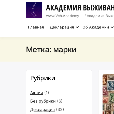
Перейти
АКАДЕМИЯ ВЫЖИВАН
к
содержимому
www.Vch.Academy — "Академия Выжива
Главная
Декларация
Об Академии
Метка:
марки
Рубрики
Акции
(1)
Без рубрики
(6)
Декларация
(32)