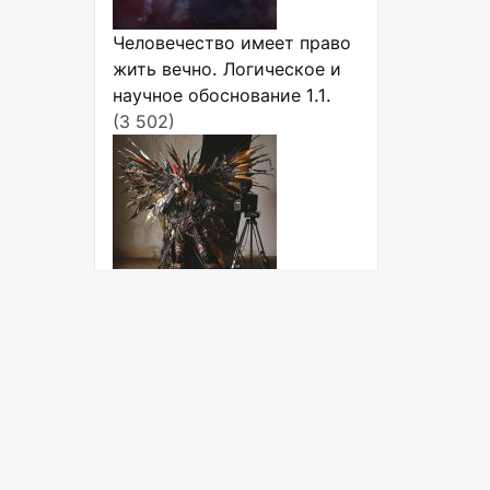
Человечество имеет право
жить вечно. Логическое и
научное обоснование 1.1.
(3 502)
Косплей: Топ стран с
максимальным
количеством косплееров
(3 331)