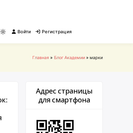
Войти
Регистрация
Light
mode
(click
to
Главная
Блог Академии
марки
switch
to
dark)
Адрес страницы
к:
для смартфона
я