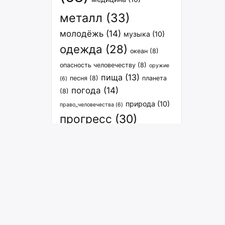
металл
(33)
молодёжь
(14)
музыка
(10)
одежда
(28)
океан
(8)
опасность человечеству
(8)
оружие
пища
(13)
песня
(8)
планета
(6)
погода
(14)
(8)
природа
(10)
право_человечества
(6)
прогресс
(30)
расселение
(27)
спорт
(12)
связь
(8)
растения
(7)
транспорт
(15)
философия
(7)
человечество
(9)
экология
человечество_вселенная
(6)
энергия
(29)
(8)