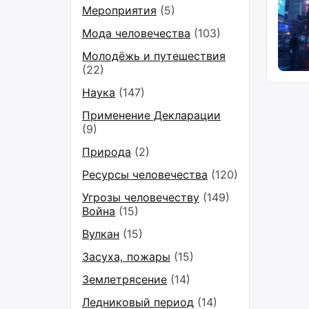
Мероприятия
(5)
Мода человечества
(103)
Молодёжь и путешествия
(22)
Наука
(147)
Применение Декларации
(9)
Природа
(2)
Ресурсы человечества
(120)
Угрозы человечеству
(149)
Война
(15)
Вулкан
(15)
Засуха, пожары
(15)
Землетрясение
(14)
Ледниковый период
(14)