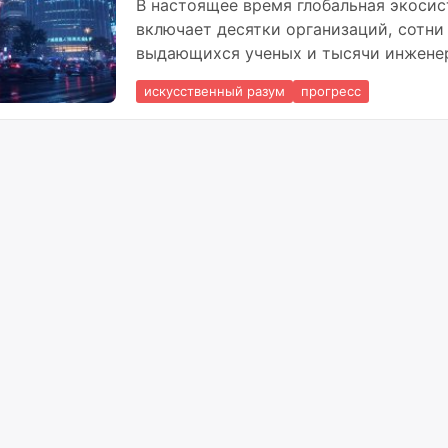
В настоящее время глобальная экоси
включает десятки организаций, сотни
выдающихся ученых и тысячи инжене
работающих над созданием все более
искусственный разум
прогресс
мощных и универсальных AI-систем.