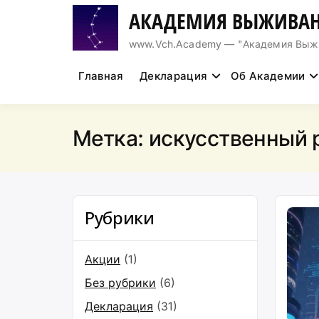
Перейти
АКАДЕМИЯ ВЫЖИВАН
к
содержимому
www.Vch.Academy — "Академия Выжива
Главная
Декларация
Об Академии
Метка:
искусственный 
Рубрики
Акции
(1)
Без рубрики
(6)
Декларация
(31)