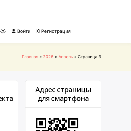
Войти
Регистрация
Light
mode
(click
to
Главная
2026
Апрель
Страница 3
switch
to
dark)
Адрес страницы
екта
для смартфона