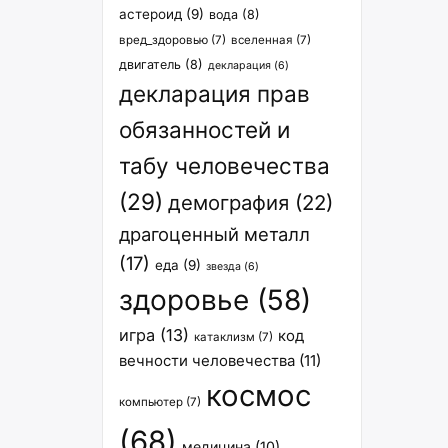
астероид
(9)
вода
(8)
вред_здоровью
(7)
вселенная
(7)
двигатель
(8)
декларация
(6)
декларация прав
обязанностей и
табу человечества
(29)
демография
(22)
драгоценный металл
(17)
еда
(9)
звезда
(6)
здоровье
(58)
игра
(13)
код
катаклизм
(7)
вечности человечества
(11)
космос
компьютер
(7)
(68)
медицина
(10)