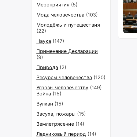
Мероприятия
(5)
Мода человечества
(103)
Молодёжь и путешествия
(22)
Наука
(147)
Применение Декларации
(9)
Природа
(2)
Ресурсы человечества
(120)
Угрозы человечеству
(149)
Война
(15)
Вулкан
(15)
Засуха, пожары
(15)
Землетрясение
(14)
Ледниковый период
(14)