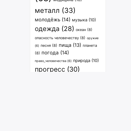
металл
(33)
молодёжь
(14)
музыка
(10)
одежда
(28)
океан
(8)
опасность человечеству
(8)
оружие
пища
(13)
песня
(8)
планета
(6)
погода
(14)
(8)
природа
(10)
право_человечества
(6)
прогресс
(30)
расселение
(27)
спорт
(12)
связь
(8)
растения
(7)
транспорт
(15)
философия
(7)
человечество
(9)
экология
человечество_вселенная
(6)
энергия
(29)
(8)