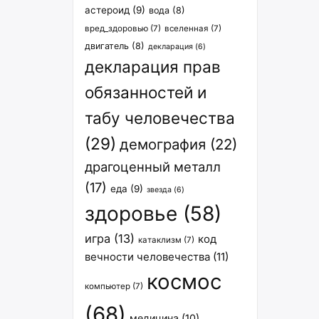
астероид
(9)
вода
(8)
вред_здоровью
(7)
вселенная
(7)
двигатель
(8)
декларация
(6)
декларация прав
обязанностей и
табу человечества
(29)
демография
(22)
драгоценный металл
(17)
еда
(9)
звезда
(6)
здоровье
(58)
игра
(13)
код
катаклизм
(7)
вечности человечества
(11)
космос
компьютер
(7)
(68)
медицина
(10)