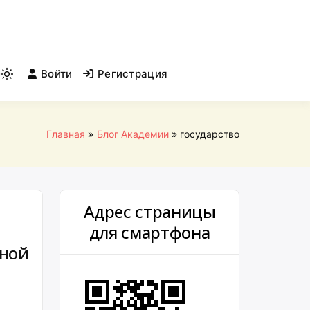
Войти
Регистрация
Light
mode
(click
to
Главная
Блог Академии
государство
switch
to
dark)
Адрес страницы
для смартфона
мной