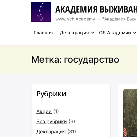
Перейти
АКАДЕМИЯ ВЫЖИВАН
к
содержимому
www.Vch.Academy — "Академия Выжива
Главная
Декларация
Об Академии
Метка:
государство
Рубрики
Акции
(1)
Без рубрики
(6)
Декларация
(31)