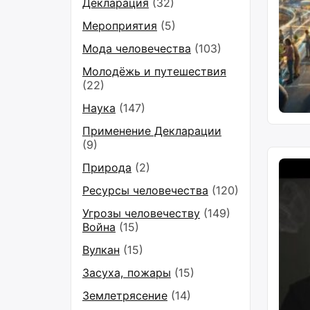
Декларация
(32)
Мероприятия
(5)
Мода человечества
(103)
Молодёжь и путешествия
(22)
Наука
(147)
Применение Декларации
(9)
Природа
(2)
Ресурсы человечества
(120)
Угрозы человечеству
(149)
Война
(15)
Вулкан
(15)
Засуха, пожары
(15)
Землетрясение
(14)