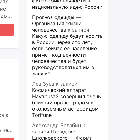
философию вечности в
иях
национальную идею России
ние
кому
Прогноз одежды —
Организация жизни
и
человечества
к записи
ни.
Какую одежду будут носить
в России через сто лет,
если сейчас её население
примет код вечности
человечества и будет
руководствоваться им в
жизни?
Лев Зуев
к записи
Космический аппарат
Hayabusa2 совершил очень
близкий пролёт рядом с
околоземным астероидом
са к
Torifune
Александр Балабин
к
ычек,
записи
Парадокс
Циолковского — Ферми