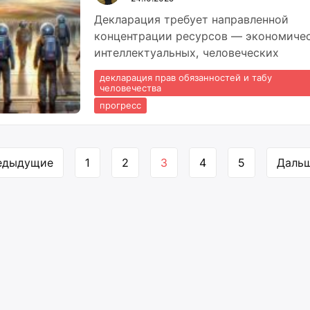
Декларация требует направленной
концентрации ресурсов — экономичес
интеллектуальных, человеческих
декларация прав обязанностей и табу
человечества
прогресс
игация
едыдущие
1
2
3
4
5
Даль
аницам