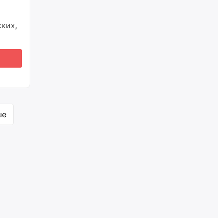
ких,
ше