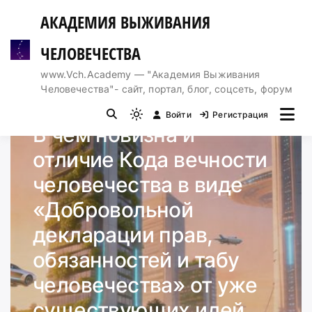
Перейти
АКАДЕМИЯ ВЫЖИВАНИЯ
к
содержимому
ЧЕЛОВЕЧЕСТВА
www.Vch.Academy — "Академия Выживания
Человечества"- сайт, портал, блог, соцсеть, форум
ДЕКЛАРАЦИЯ
Войти
Регистрация
Light
В чём новизна и
mode
отличие Кода вечности
(click
to
человечества в виде
switch
«Добровольной
to
dark)
декларации прав,
обязанностей и табу
человечества» от уже
существующих идей