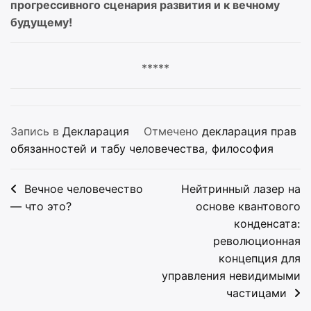
прогрессивного сценария развития и к вечному
будущему!
*****
Запись в
Декларация
Отмечено
декларация прав
обязанностей и табу человечества
,
философия
Навигация
Вечное человечество
Нейтринный лазер на
по
— что это?
основе квантового
конденсата:
записям
революционная
концепция для
управления невидимыми
частицами