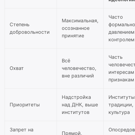
Часто
Максимальная,
Степень
формально
осознанное
добровольности
давлением
принятие
контролем
Часть
Всё
человечес
Охват
человечество,
интересам
вне различий
признакам
Надстройка
Институты
Приоритеты
над ДНК, выше
традиции,
институтов
культура
Запрет на
Опосредов
Прямой,