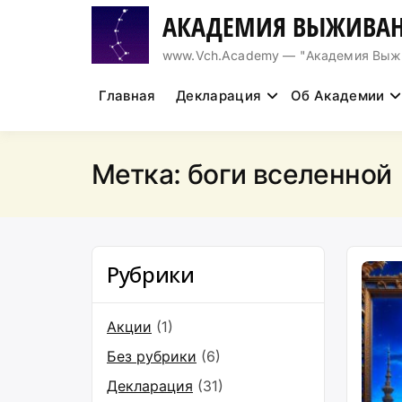
Перейти
АКАДЕМИЯ ВЫЖИВАН
к
содержимому
www.Vch.Academy — "Академия Выжива
Главная
Декларация
Об Академии
Метка:
боги вселенной
Рубрики
Акции
(1)
Без рубрики
(6)
Декларация
(31)