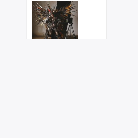
Косплей: Топ стран с
максимальным
количеством косплееров
(3 324)