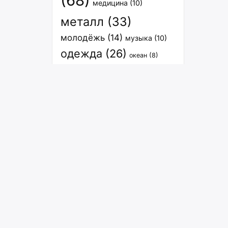
(68)
медицина
(10)
металл
(33)
молодёжь
(14)
музыка
(10)
одежда
(26)
океан
(8)
опасность человечеству
(8)
оружие
пища
(13)
песня
(8)
планета
(6)
погода
(14)
(8)
природа
(10)
право_человечества
(6)
прогресс
(30)
расселение
(27)
спорт
(12)
связь
(8)
растения
(7)
стихия
(6)
субкультура
(6)
транспорт
(15)
философия
(7)
человечество
(9)
экология
(8)
энергия
(29)