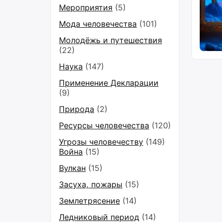
Мероприятия
(5)
Мода человечества
(101)
Молодёжь и путешествия
(22)
Наука
(147)
Применение Декларации
(9)
Природа
(2)
Ресурсы человечества
(120)
Угрозы человечеству
(149)
Война
(15)
Вулкан
(15)
Засуха, пожары
(15)
Землетрясение
(14)
Ледниковый период
(14)