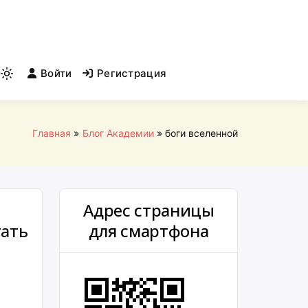
Войти
Регистрация
Light
mode
(click
to
Главная
Блог Академии
боги вселенной
switch
to
dark)
Адрес страницы
тать
для смартфона