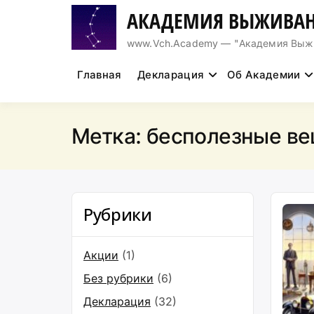
Перейти
АКАДЕМИЯ ВЫЖИВАН
к
содержимому
www.Vch.Academy — "Академия Выжива
Главная
Декларация
Об Академии
Метка:
бесполезные в
Рубрики
Акции
(1)
Без рубрики
(6)
Декларация
(32)