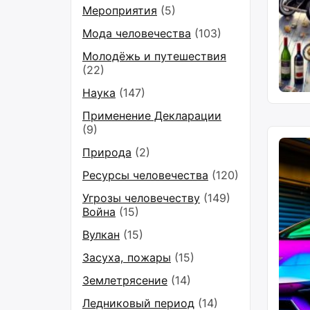
Мероприятия
(5)
Мода человечества
(103)
Молодёжь и путешествия
(22)
Наука
(147)
Применение Декларации
(9)
Природа
(2)
Ресурсы человечества
(120)
Угрозы человечеству
(149)
Война
(15)
Вулкан
(15)
Засуха, пожары
(15)
Землетрясение
(14)
Ледниковый период
(14)