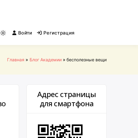
Войти
Регистрация
Light
mode
(click
to
Главная
Блог Академии
бесполезные вещи
switch
to
dark)
Адрес страницы
во
для смартфона