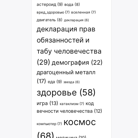
астероид
(9)
вода
(8)
вред_здоровью
(7)
вселенная
(7)
двигатель
(8)
декларация
(6)
декларация прав
обязанностей и
табу человечества
(29)
демография
(22)
драгоценный металл
(17)
еда
(9)
звезда
(6)
здоровье
(58)
игра
(13)
код
катаклизм
(7)
вечности человечества
(12)
космос
компьютер
(7)
(68)
медицина
(10)