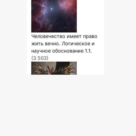
Человечество имеет право
жить вечно. Логическое и
научное обоснование 1.1.
(3 503)
Косплей: Топ стран с
максимальным
количеством косплееров
(3 333)