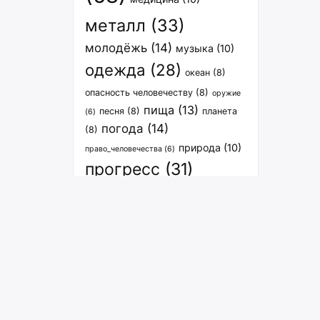
металл
(33)
молодёжь
(14)
музыка
(10)
одежда
(28)
океан
(8)
опасность человечеству
(8)
оружие
пища
(13)
песня
(8)
планета
(6)
погода
(14)
(8)
природа
(10)
право_человечества
(6)
прогресс
(31)
расселение
(27)
спорт
(12)
связь
(8)
растения
(7)
транспорт
(15)
философия
(7)
человечество
(9)
экология
человечество_вселенная
(6)
энергия
(29)
(8)