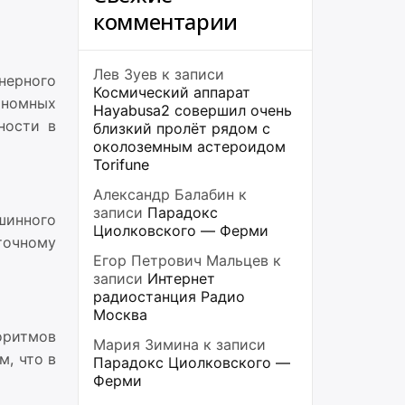
комментарии
Лев Зуев
к записи
ерного
Космический аппарат
ономных
Hayabusa2 совершил очень
ности в
близкий пролёт рядом с
околоземным астероидом
Torifune
Александр Балабин
к
записи
Парадокс
шинного
Циолковского — Ферми
точному
Егор Петрович Мальцев
к
записи
Интернет
радиостанция Радио
Москва
оритмов
Мария Зимина
к записи
, что в
Парадокс Циолковского —
Ферми