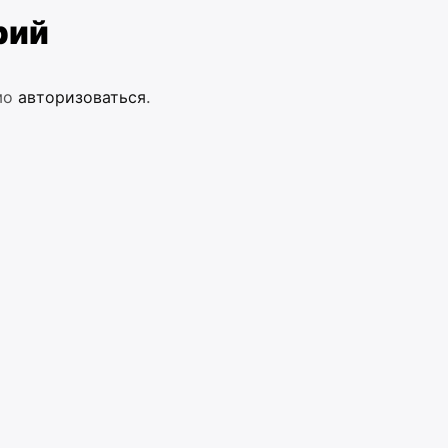
рий
мо
авторизоваться
.