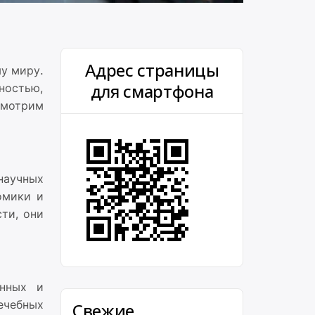
Адрес страницы
у миру.
для смартфона
ностью,
смотрим
научных
омики и
сти, они
анных и
ечебных
Свежие