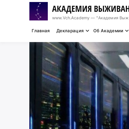
Перейти
АКАДЕМИЯ ВЫЖИВАН
к
содержимому
www.Vch.Academy — "Академия Выжива
Главная
Декларация
Об Академии