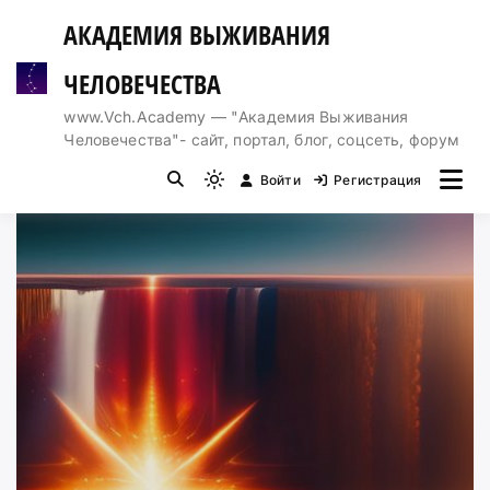
Перейти
АКАДЕМИЯ ВЫЖИВАНИЯ
к
содержимому
ЧЕЛОВЕЧЕСТВА
www.Vch.Academy — "Академия Выживания
Человечества"- сайт, портал, блог, соцсеть, форум
Войти
Регистрация
Light
mode
(click
to
switch
to
dark)