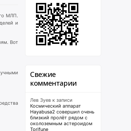
го МЛП.
делей и
ям. Вот
Свежие
аучными
комментарии
Лев Зуев
к записи
редства
Космический аппарат
Hayabusa2 совершил очень
близкий пролёт рядом с
околоземным астероидом
Torifune