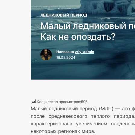
ЛЕДНИКОВЫЙ ПЕРИОД
Малый ледниковый пе
Как не опоздать?
Написано
yriy-admin
16.02.2024
Количество просмотров:
596
Малый ледниковый период (МЛП) — это ф
после средневекового теплого период
характеризована увеличением оледене
некоторых регионах мира.