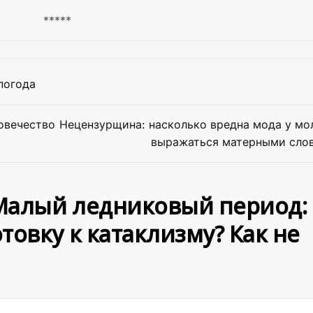
*****
погода
ловечество
Нецензурщина: насколько вредна мода у мо
выражаться матерными сло
Малый ледниковый период:
товку к катаклизму? Как не