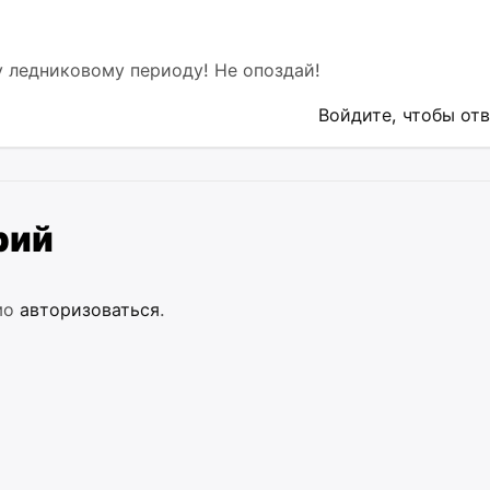
 ледниковому периоду! Не опоздай!
Войдите, чтобы от
рий
мо
авторизоваться
.