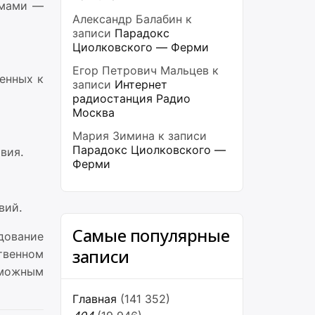
имами —
Александр Балабин
к
записи
Парадокс
Циолковского — Ферми
Егор Петрович Мальцев
к
енных к
записи
Интернет
радиостанция Радио
Москва
Мария Зимина
к записи
Парадокс Циолковского —
вия.
Ферми
вий.
Самые популярные
дование
записи
твенном
зможным
Главная
(141 352)