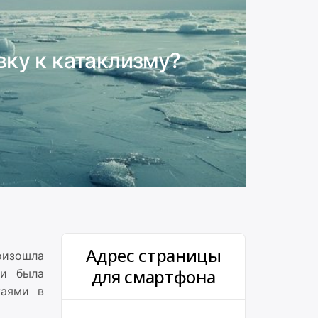
вку к катаклизму?
Адрес страницы
оизошла
для смартфона
 и была
жаями в