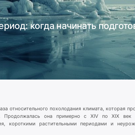
риод: когда начинать подгото
аза относительного похолодания климата, которая пр
а. Продолжалась она примерно с XIV по XIX век
ния, короткими растительными периодами и неуро