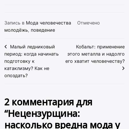
Запись в
Мода человечества
Отмечено
молодёжь
,
поведение
Навигация
Малый ледниковый
Кобальт: применение
по
период: когда начинать
этого металла и надолго
подготовку к
его хватит человечеству?
записям
катаклизму? Как не
опоздать?
2 комментария для
“
Нецензурщина:
насколько вредна мода у