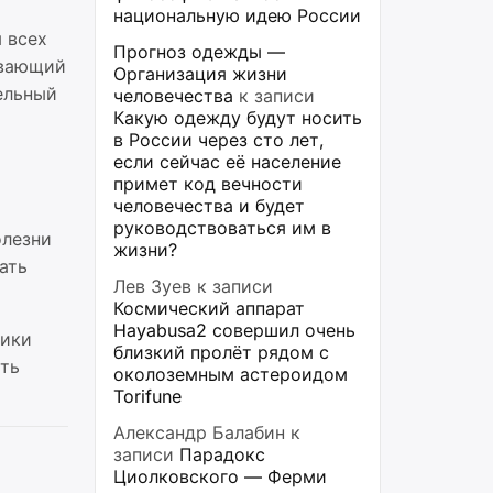
национальную идею России
 всех
Прогноз одежды —
ывающий
Организация жизни
ельный
человечества
к записи
Какую одежду будут носить
в России через сто лет,
если сейчас её население
примет код вечности
человечества и будет
руководствоваться им в
олезни
жизни?
ать
Лев Зуев
к записи
Космический аппарат
Hayabusa2 совершил очень
тики
близкий пролёт рядом с
ить
околоземным астероидом
Torifune
Александр Балабин
к
записи
Парадокс
Циолковского — Ферми