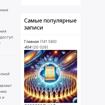
чные
Самые популярные
записи
ния
 доступ
Главная
(141 580)
е
404
(20 026)
олной
авляет
ению
в и