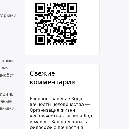
оторыми
нации
ерия.
Свежие
диабет
комментарии
дицины
Распространение Кода
ченые
вечности человечества —
чимыми.
Организация жизни
человечества
к записи
Код
в массы: Как превратить
философию вечности в