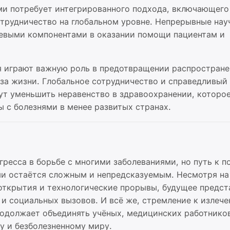
и потребует интегрированного подхода, включающего
отрудничество на глобальном уровне. Непрерывные нау
чевыми компонентами в оказании помощи пациентам и
я играют важную роль в предотвращении распростране
за жизни. Глобальное сотрудничество и справедливый
ут уменьшить неравенство в здравоохранении, которо
ы с болезнями в менее развитых странах.
гресса в борьбе с многими заболеваниями, но путь к п
и остаётся сложным и непредсказуемым. Несмотря на
открытия и технологические прорывы, будущее предст
 и социальных вызовов. И всё же, стремление к излеч
родолжает объединять учёных, медицинских работнико
у и безболезненному миру.