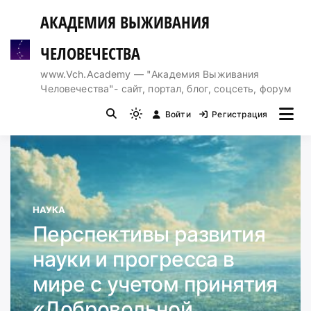
Перейти
АКАДЕМИЯ ВЫЖИВАНИЯ
к
содержимому
ЧЕЛОВЕЧЕСТВА
www.Vch.Academy — "Академия Выживания
Человечества"- сайт, портал, блог, соцсеть, форум
Войти
Регистрация
Light
mode
(click
to
switch
to
НАУКА
dark)
Перспективы развития
науки и прогресса в
мире с учетом принятия
«Добровольной