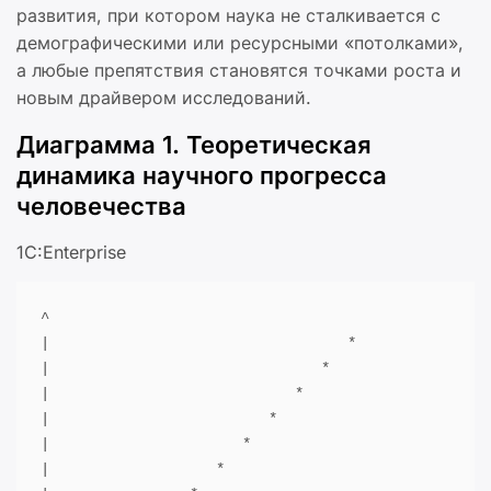
развития, при котором наука не сталкивается с
демографическими или ресурсными «потолками»,
а любые препятствия становятся точками роста и
новым драйвером исследований.
Диаграмма 1. Теоретическая
динамика научного прогресса
человечества
1C:Enterprise
|                                  *
|                               *
|                            *
|                         *
|                      *
|                   *