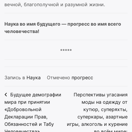
вечной, благополучной и разумной жизни.
Наука во имя будущего — прогресс во имя всего
человечества!
*****
Запись в
Наука
Отмечено
прогресс
Навигация
Будущее демографии
Перспективы угасания
по
мира при принятии
моды на одежду от
«Добровольной
кутюр, суперяхты,
записям
Декларации Прав,
суперкары, азартные
Обязанностей и Табу
игры, алкоголь и курение
Человечества»
во всём мире: