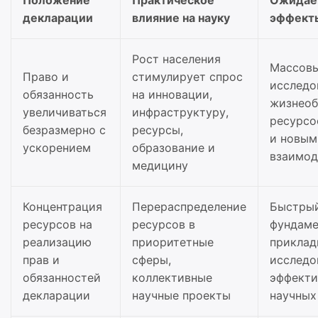
декларации
влияние на науку
эффект
Рост населения
Массовы
Право и
стимулирует спрос
исследо
обязанность
на инновации,
жизнеоб
увеличиваться
инфраструктуру,
ресурс
безразмерно с
ресурсы,
и новым
ускорением
образование и
взаимод
медицину
Концентрация
Перераспределение
Быстрый
ресурсов на
ресурсов в
фундаме
реализацию
приоритетные
приклад
прав и
сферы,
исследо
обязанностей
коллективные
эффекти
декларации
научные проекты
научных