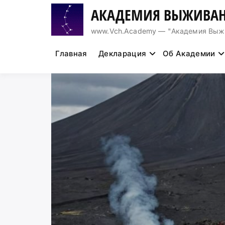
Перейти
АКАДЕМИЯ ВЫЖИВАН
к
содержимому
www.Vch.Academy — "Академия Выжива
Главная
Декларация
Об Академии