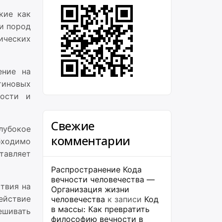
кие как
 и пород
ических
ение на
тиновых
ности и
Свежие
лубокое
комментарии
бходимо
тавляет
Распространение Кода
вечности человечества —
твия на
Организация жизни
ействие
человечества
к записи
Код
в массы: Как превратить
ешивать
философию вечности в