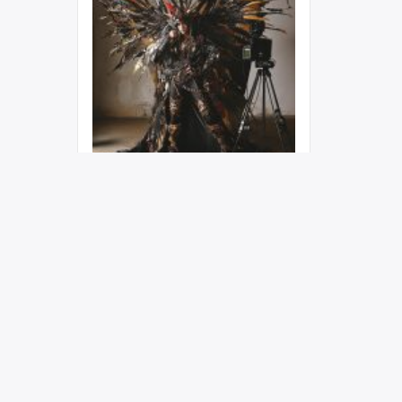
Косплей: Топ стран с
максимальным
количеством косплееров
(3 337)