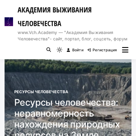
Перейти
АКАДЕМИЯ ВЫЖИВАНИЯ
к
содержимому
ЧЕЛОВЕЧЕСТВА
www.Vch.Academy — "Академия Выживания
Человечества"- сайт, портал, блог, соцсеть, форум
Войти
Регистрация
Light
mode
(click
to
switch
to
РЕСУРСЫ ЧЕЛОВЕЧЕСТВА
dark)
Ресурсы человечества:
неравномерность
нахождения природных
ресурсов на Земле.