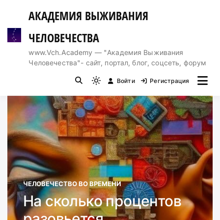
Перейти
АКАДЕМИЯ ВЫЖИВАНИЯ
к
содержимому
ЧЕЛОВЕЧЕСТВА
www.Vch.Academy — "Академия Выживания
Человечества"- сайт, портал, блог, соцсеть, форум
Войти
Регистрация
Light
mode
(click
to
switch
to
dark)
ЧЕЛОВЕЧЕСТВО ВО ВРЕМЕНИ
На сколько процентов
разовьется