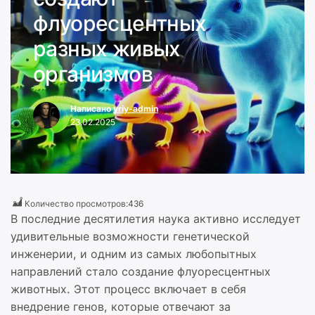
флуоресцентных
разных живых
организмов
Написано
yriy-admin
23.02.2025
Количество просмотров:
436
В последние десятилетия наука активно исследует
удивительные возможности генетической
инженерии, и одним из самых любопытных
направлений стало создание флуоресцентных
животных. Этот процесс включает в себя
внедрение генов, которые отвечают за