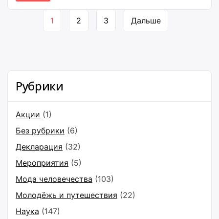
Навигация
1
2
3
Дальше
по
страницам
Рубрики
Акции
(1)
Без рубрики
(6)
Декларация
(32)
Мероприятия
(5)
Мода человечества
(103)
Молодёжь и путешествия
(22)
Наука
(147)