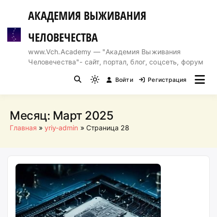
Перейти
АКАДЕМИЯ ВЫЖИВАНИЯ
к
содержимому
ЧЕЛОВЕЧЕСТВА
www.Vch.Academy — "Академия Выживания
Человечества"- сайт, портал, блог, соцсеть, форум
Войти
Регистрация
Light
mode
(click
Месяц:
Март 2025
to
Главная
yriy-admin
Страница 28
switch
to
dark)