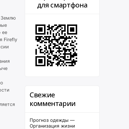
для смартфона
а Землю
ные
 ее
Firefly
ссии
ания
ыче
ло
ости
Свежие
комментарии
ляется
Прогноз одежды —
Организация жизни