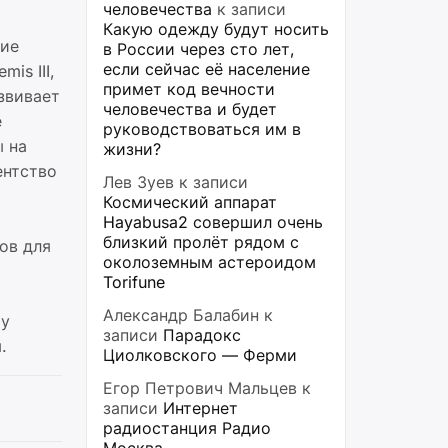
человечества
к записи
Какую одежду будут носить
ние
в России через сто лет,
если сейчас её население
is III,
примет код вечности
звивает
человечества и будет
е
руководствоваться им в
ы на
жизни?
ентство
Лев Зуев
к записи
Космический аппарат
Hayabusa2 совершил очень
близкий пролёт рядом с
ов для
околоземным астероидом
Torifune
Александр Балабин
к
му
записи
Парадокс
.
Циолковского — Ферми
Егор Петрович Мальцев
к
записи
Интернет
радиостанция Радио