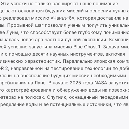
. Эти успехи не только расширяют наше понимание
адывают основу для будущих миссий и освоения лунных
о реализовал миссию «Чанъэ-6», которая доставила н
оны. Прорывной шаг позволил ученым получить уникаль
ве Луны, что способствует более глубокому пониманию
чалась новая эра частной лунной экспансии. Компания 
ceX успешно запустила миссию Blue Ghost 1. Задача ми
ти с помощью десяти научных инструментов, включая
физических характеристик. Параллельно японская комп
-R 2, направленной на тестирование технологий по доб
равлены на обеспечение будущих миссий необходимыми
ребывания на Луне. В начале 2025 года NASA запусти
ного картографирования и обнаружения воды на поверхн
кратерах на полюсах. Спутник, оснащенный передовыми
ределение воды и ее потенциальные источники, что яв