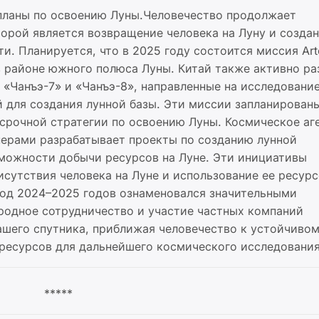
планы по освоению Луны.Человечество продолжает
орой является возвращение человека на Луну и созда
. Планируется, что в 2025 году состоится миссия Artem
в районе южного полюса Луны. Китай также активно ра
«Чанъэ-7» и «Чанъэ-8», направленные на исследовани
 для создания лунной базы. Эти миссии запланирован
срочной стратегии по освоению Луны. Космическое аг
ерами разрабатывает проекты по созданию лунной
можности добычи ресурсов на Луне. Эти инициативы
сутствия человека на Луне и использование ее ресурс
од 2024–2025 годов ознаменовался значительными
одное сотрудничество и участие частных компаний
ашего спутника, приближая человечество к устойчиво
 ресурсов для дальнейшего космического исследования
*****