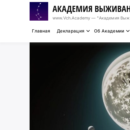
Перейти
АКАДЕМИЯ ВЫЖИВАН
к
содержимому
www.Vch.Academy — "Академия Выжива
Главная
Декларация
Об Академии