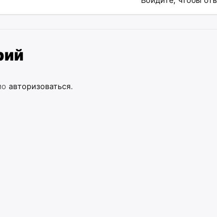
Войдите, чтобы от
рий
мо
авторизоваться
.