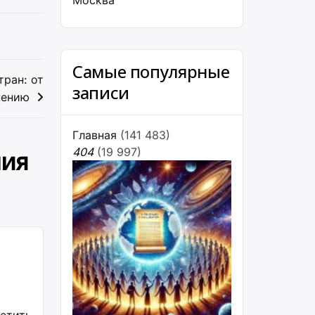
Москва
Самые популярные
тран: от
записи
жению
Главная
(141 483)
404
(19 997)
ния